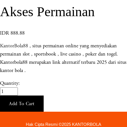
Akses Permainan
IDR 888.88
KantorBola88
, situs permainan online yang menyediakan
permainan slot , sportsbook , live casino , poker dan togel.
Kantorbola88 merupakan link alternatif terbaru 2025 dari situs
kantor bola .
Quantity:
Add To Cart
Hak Cipta Resmi ©2025 KANTORBOLA