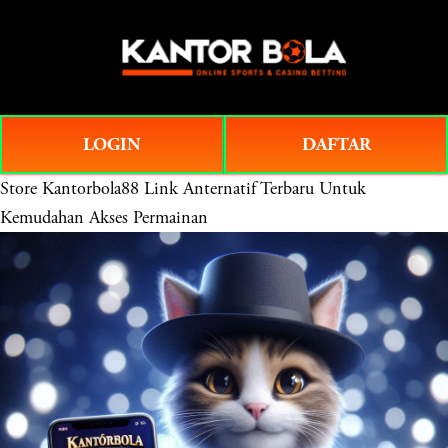
O
0
p
e
n
M
LOGIN
DAFTAR
e
Store
Kantorbola88 Link Anternatif Terbaru Untuk
n
u
Kemudahan Akses Permainan